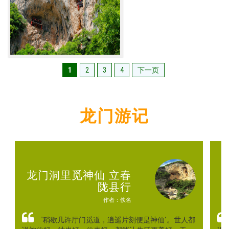
1
2
3
4
下一页
龙门游记
龙门洞里觅神仙 立春
陇县行
作者：佚名
“稍歇几许厅门觅道，逍遥片刻便是神仙”。世人都