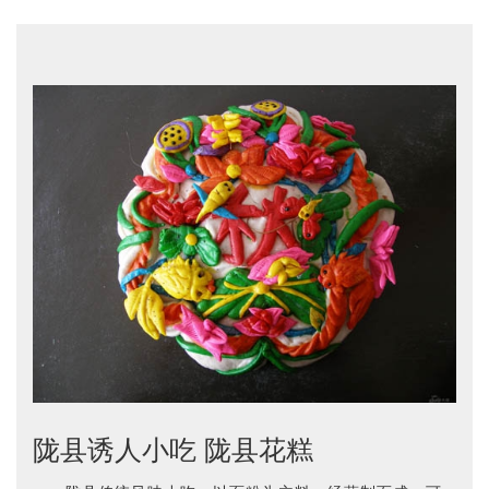
陇县诱人小吃 陇县花糕