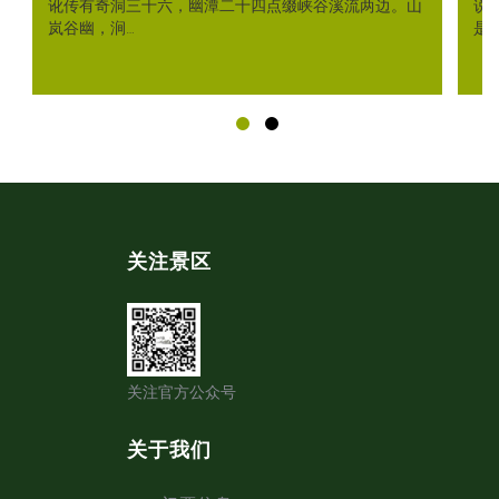
讹传有奇洞三十六，幽潭二十四点缀峡谷溪流两边。山
说
岚谷幽，涧…
是
关注景区
关注官方公众号
关于我们