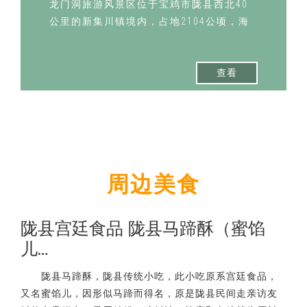
龙门洞旅游风景区位于宝鸡市陇县西北40
公里的新集川镇境内，占地2104公顷，海
拔1286.7—2…
查看
周边美食
陇县宫廷食品 陇县马蹄酥（蜜馅
儿…
陇县马蹄酥，陇县传统小吃，此小吃原系宫廷食品，
又名蜜馅儿，因形似马蹄而得名，原是陇县民间走亲访友