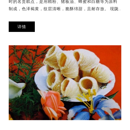
时的名贵糕点，是用精粉、猪板油、蜂蜜和白糖等为原料
制成，色泽褐黄，纹层清晰，脆酥绵甜，且耐存放。 现陇…
详情