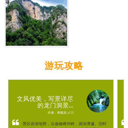
游玩攻略
文风优美，写景详尽
的龙门洞景…
作者：蒋晓东_e215
景区岩溶地势，沿途峻峰对峙，洞深潭邃。旧时