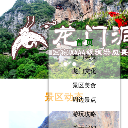
首 页
龙门美景
龙门文化
景区美食
景区动态
周边景点
游玩攻略